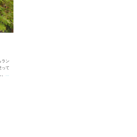
らラン
使って
し。
...