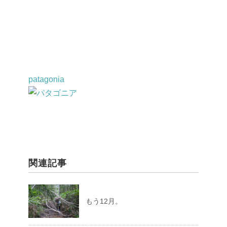
a
有
c
e
b
o
o
patagonia
k
関連記事
もう12月。