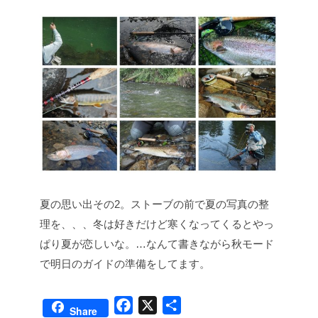
夏の思い出その2。ストーブの前で夏の写真の整
理を、、、冬は好きだけど寒くなってくるとやっ
ぱり夏が恋しいな。…なんて書きながら秋モード
で明日のガイドの準備をしてます。
F
X
共
Share